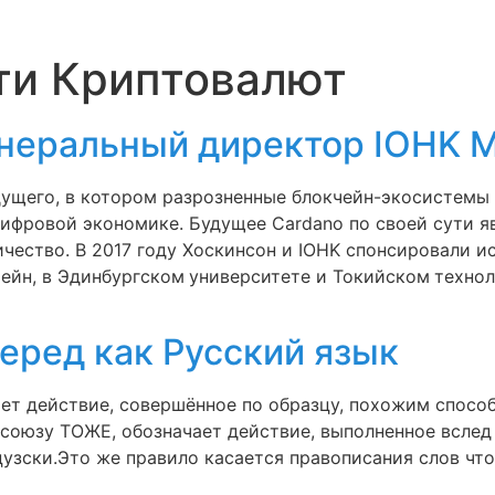
ти Криптовалют
енеральный директор IOHK M
дущего, в котором разрозненные блокчейн-экосистемы 
ифровой экономике. Будущее Cardano по своей сути 
чество. В 2017 году Хоскинсон и IOHK спонсировали и
йн, в Эдинбургском университете и Токийском техноло
еред как Русский язык
ет действие, совершённое по образцу, похожим способ
союзу ТОЖЕ, обозначает действие, выполненное вслед 
цузски.Это же правило касается правописания слов что