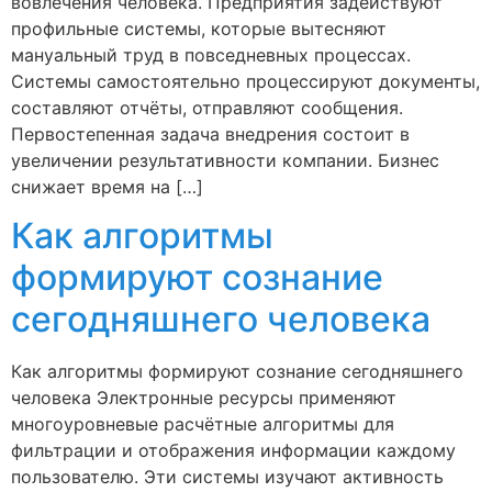
вовлечения человека. Предприятия задействуют
профильные системы, которые вытесняют
мануальный труд в повседневных процессах.
Системы самостоятельно процессируют документы,
составляют отчёты, отправляют сообщения.
Первостепенная задача внедрения состоит в
увеличении результативности компании. Бизнес
снижает время на […]
Как алгоритмы
формируют сознание
сегодняшнего человека
Как алгоритмы формируют сознание сегодняшнего
человека Электронные ресурсы применяют
многоуровневые расчётные алгоритмы для
фильтрации и отображения информации каждому
пользователю. Эти системы изучают активность