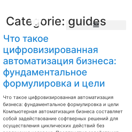
Categorie:
guides
Что такое
цифровизированная
автоматизация бизнеса:
фундаментальное
формулировка и цели
Что такое цифровизированная автоматизация
бизнеса: фундаментальное формулировка и цели
Компьютерная автоматизация бизнеса составляет
собой задействование софтверных решений для
осуществления циклических действий без