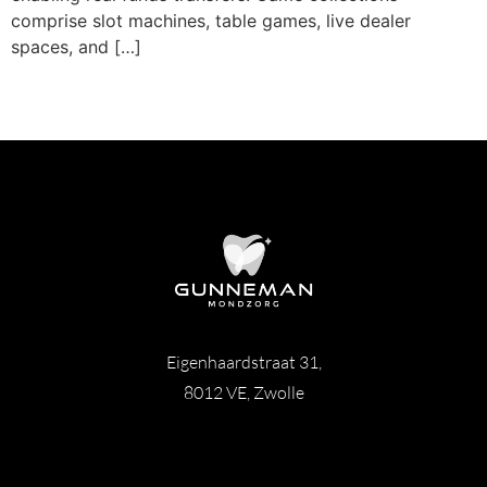
comprise slot machines, table games, live dealer
spaces, and […]
Eigenhaardstraat 31,
8012 VE, Zwolle