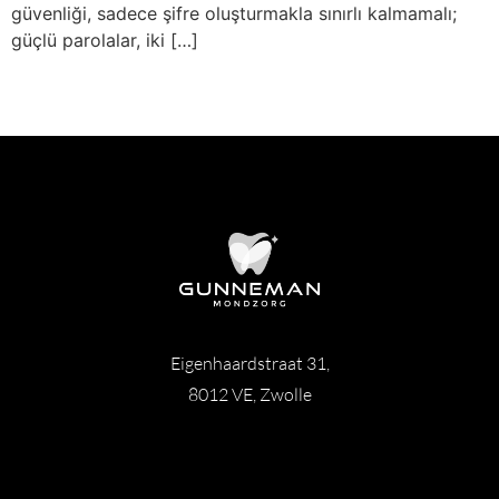
güvenliği, sadece şifre oluşturmakla sınırlı kalmamalı;
güçlü parolalar, iki […]
Eigenhaardstraat 31,
8012 VE, Zwolle