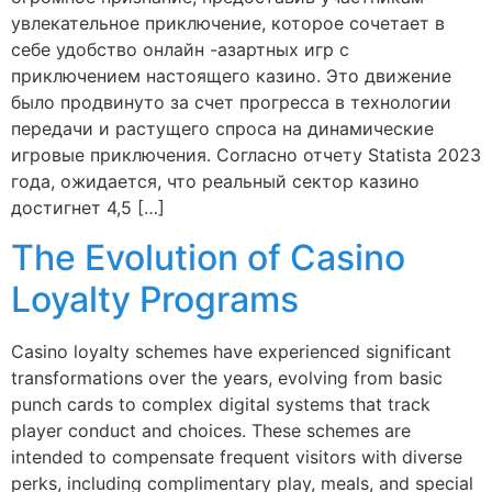
увлекательное приключение, которое сочетает в
себе удобство онлайн -азартных игр с
приключением настоящего казино. Это движение
было продвинуто за счет прогресса в технологии
передачи и растущего спроса на динамические
игровые приключения. Согласно отчету Statista 2023
года, ожидается, что реальный сектор казино
достигнет 4,5 […]
The Evolution of Casino
Loyalty Programs
Casino loyalty schemes have experienced significant
transformations over the years, evolving from basic
punch cards to complex digital systems that track
player conduct and choices. These schemes are
intended to compensate frequent visitors with diverse
perks, including complimentary play, meals, and special