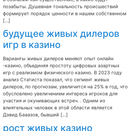
позабыты. Душевная тональность происшествий
формирует порядок ценности в нашем собственном
[…]
будущее живых дилеров
игр в казино
Варианты живых дилеров меняют опыт онлайн
-казино, объединяя простоту цифровых азартных
игр с реализмом физического казино. В 2023 году
анализ Статиста показал, что сегмент живых
дилеров, по прогнозам, увеличится на 25% в год, что
обусловлено увеличением интереса игроков для
участия и окунивающих встреч. . Одним из
влиятельных человек в этой области является
Дэвид Бааазов, бывший […]
рост живых казино