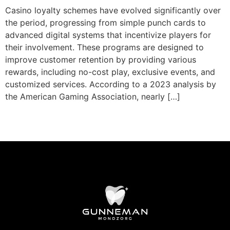
Casino loyalty schemes have evolved significantly over
the period, progressing from simple punch cards to
advanced digital systems that incentivize players for
their involvement. These programs are designed to
improve customer retention by providing various
rewards, including no-cost play, exclusive events, and
customized services. According to a 2023 analysis by
the American Gaming Association, nearly […]